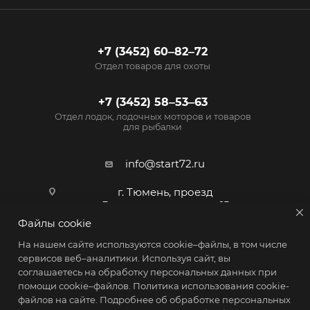
+7 (3452) 60‒82‒72
Отдел товаров для охоты
+7 (3452) 58‒53‒63
Отдел лодок, лодочных моторов и товаров
для рыбалки
info@start72.ru
г. Тюмень, проезд
Геологоразведчиков, 15
Файлы cookie
На нашем сайте используются cookie–файлы, в том числе
сервисов веб–аналитики. Используя сайт, вы
соглашаетесь на обработку персональных данных при
2026 © Магазин Старт - товары для активного образа жизни
помощи cookie–файлов.
Политика использования cookie-
файлов на сайте
. Подробнее об обработке персональных