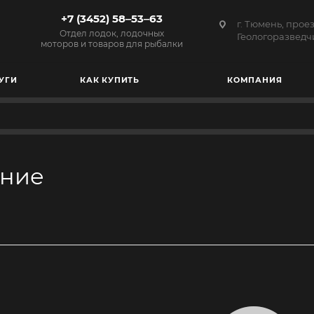
+7 (3452) 58‒53‒63
г. Тюмень, прое
Отдел лодок, лодочных
Геологоразведчи
моторов и товаров для рыбалки
УГИ
КАК КУПИТЬ
КОМПАНИЯ
ение