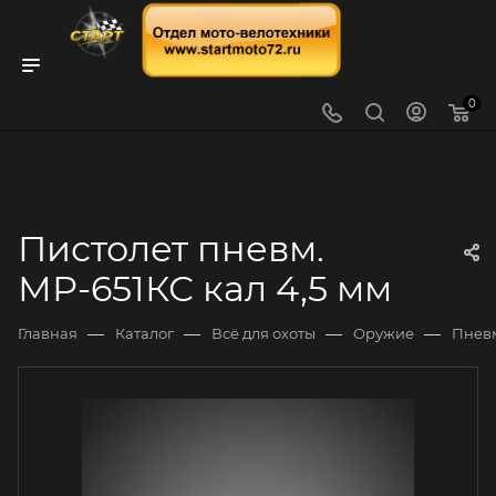
0
Пистолет пневм.
МР-651КС кал 4,5 мм
—
—
—
—
Главная
Каталог
Всё для охоты
Оружие
Пнев