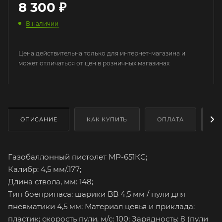
8 300
₽
В наличии
Цена действительна только для интернет-магазина и
может отличаться от цен в розничных магазинах
ОПИСАНИЕ
КАК КУПИТЬ
ОПЛАТА
Д
Газобаллонный пистолет МР-651КС;
Калибр: 4,5 мм/.177;
Длина ствола, мм: 148;
Тип боеприпаса: шарики BB 4,5 мм / пули для
пневматики 4,5 мм; Материал цевья и приклада:
пластик; скорость пули, м/с: 100; Зарядность: 8 (пули