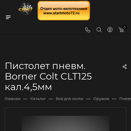
0
Пистолет пневм.
Borner Colt CLT125
кал.4,5мм
—
—
—
—
Главная
Каталог
Всё для охоты
Оружие
Пнев