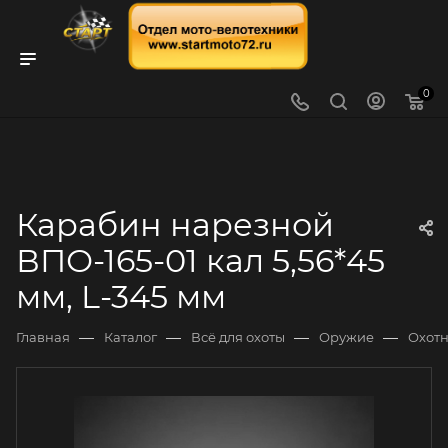
0
Карабин нарезной
ВПО-165-01 кал 5,56*45
мм, L-345 мм
—
—
—
—
Главная
Каталог
Всё для охоты
Оружие
Охот