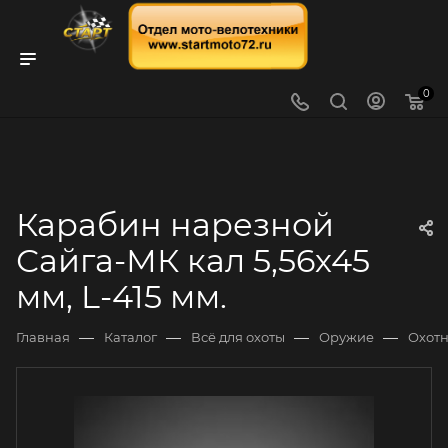
0
Карабин нарезной
Сайга-МК кал 5,56х45
мм, L-415 мм.
—
—
—
—
Главная
Каталог
Всё для охоты
Оружие
Охот