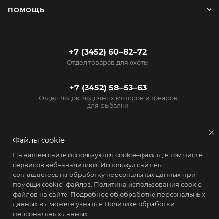
ПОМОЩЬ
+7 (3452) 60‒82‒72
Отдел товаров для охоты
+7 (3452) 58‒53‒63
Отдел лодок, лодочных моторов и товаров
для рыбалки
info@start72.ru
Файлы cookie
г. Тюмень, проезд
На нашем сайте используются cookie–файлы, в том числе
Геологоразведчиков, 15
сервисов веб–аналитики. Используя сайт, вы
соглашаетесь на обработку персональных данных при
помощи cookie–файлов.
Политика использования cookie-
файлов на сайте
. Подробнее об обработке персональных
данных вы можете узнать в
Политике обработки
персональных данных.
2026 © Магазин Старт - товары для активного образа жизни