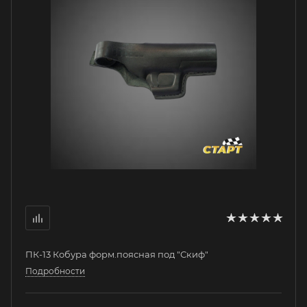
ПК-13 Кобура форм.поясная под "Скиф"
Подробности