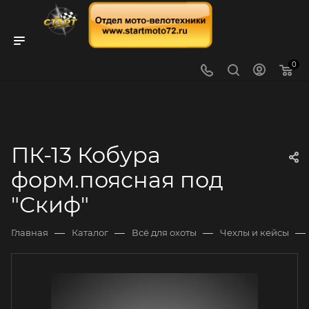
0
ПК-13 Кобура
форм.поясная под
"Скиф"
—
—
—
—
Главная
Каталог
Всё для охоты
Чехлы и кейсы