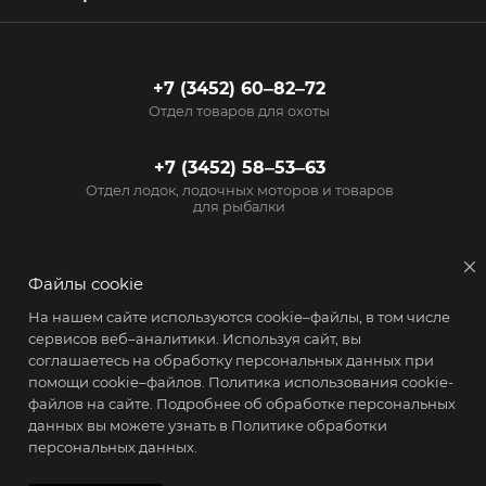
+7 (3452) 60‒82‒72
Отдел товаров для охоты
+7 (3452) 58‒53‒63
Отдел лодок, лодочных моторов и товаров
для рыбалки
info@start72.ru
Файлы cookie
г. Тюмень, проезд
На нашем сайте используются cookie–файлы, в том числе
Геологоразведчиков, 15
сервисов веб–аналитики. Используя сайт, вы
соглашаетесь на обработку персональных данных при
помощи cookie–файлов.
Политика использования cookie-
файлов на сайте
. Подробнее об обработке персональных
данных вы можете узнать в
Политике обработки
персональных данных.
2026 © Магазин Старт - товары для активного образа жизни
ПОЛУЧИТЬ КОНСУЛЬТАЦИЮ